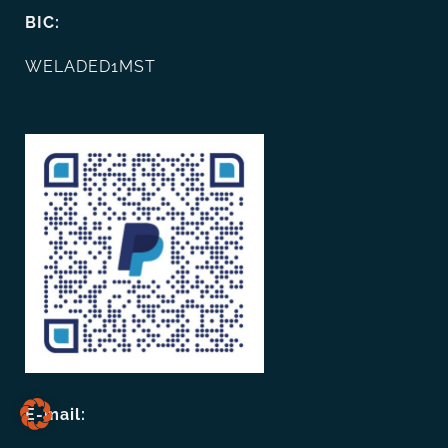
BIC:
WELADED1MST
E-mail: