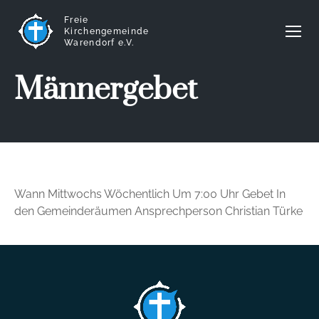
Freie
Kirchengemeinde
Warendorf e.V.
Männergebet
Wann Mittwochs Wöchentlich Um 7:00 Uhr Gebet In
den Gemeinderäumen Ansprechperson Christian Türke