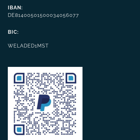
IBAN:
DE81400501500034056077
BIC:
WELADED1MST