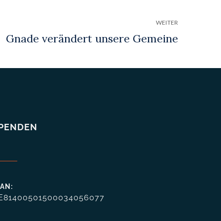
WEITER
PENDEN
BAN:
E81400501500034056077