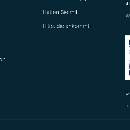
BI
n
Helfen Sie mit!
W
Hilfe, die ankommt!
ion
E-
p