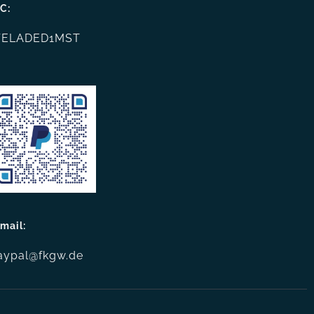
C:
ELADED1MST
mail:
aypal@fkgw.de