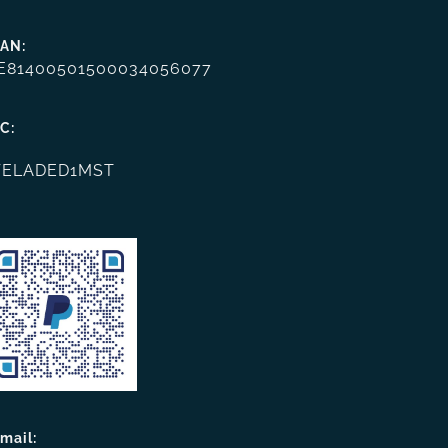
BAN:
E81400501500034056077
C:
ELADED1MST
mail: