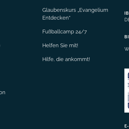
Glaubenskurs „Evangelium
I
Entdecken“
D
Fußballcamp 24/7
BI
n
Helfen Sie mit!
W
Hilfe, die ankommt!
ion
E-