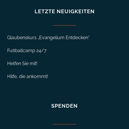
g
LETZTE NEUIGKEITEN
a
t
Glaubenskurs „Evangelium Entdecken“
i
Fußballcamp 24/7
o
Helfen Sie mit!
n
Hilfe, die ankommt!
SPENDEN