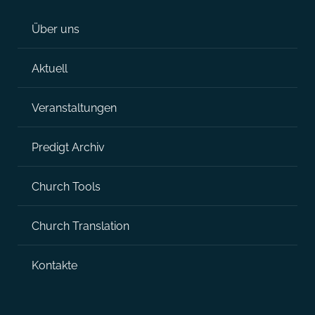
h
l
Über uns
t
t
Aktuell
e
u
n
n
Veranstaltungen
g
-
Predigt Archiv
e
N
Church Tools
n
a
Church Translation
v
Kontakte
i