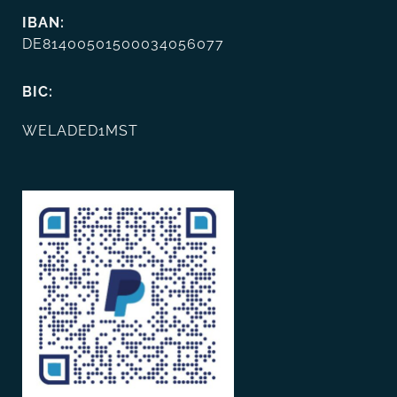
IBAN:
DE81400501500034056077
BIC:
WELADED1MST